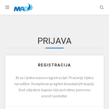
PRIJAVA
REGISTRACIJA
Brza i jednostavna registracija! Praćenje tijeka
narudžbe. Kompletan pregled dosadašnjih kupnji.
Kod slijedeće kupnje nije potrebno ponovno
unositi podatke.