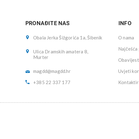
PRONAĐITE NAS
INFO
Obala Jerka Šižgorića 1a, Šibenik
O nama
Najčešća 
Ulica Dramskih amatera 8,
Murter
Obavijest
magdd@magdd.hr
Uvjeti kor
+385 22 337 177
Kontaktir