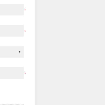
*
*
*