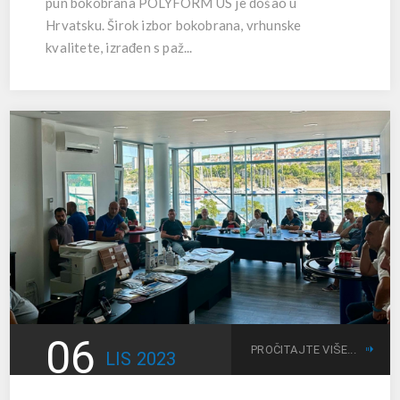
pun bokobrana POLYFORM US je došao u
Hrvatsku. Širok izbor bokobrana, vrhunske
kvalitete, izrađen s paž...
06
PROČITAJTE VIŠE...
LIS
2023