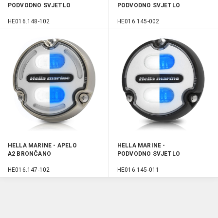
PODVODNO SVJETLO
PODVODNO SVJETLO
APELO A2 RGB BRONZE
APELO A1 POLYMER
HE016.148-102
HE016.145-002
BIJELO/PLAVO
HELLA MARINE - APELO
HELLA MARINE -
A2 BRONČANO
PODVODNO SVJETLO
BIJELO/PLAVO
APELO A1 POLYMER
HE016.147-102
HE016.145-011
PODVODNO SVJETLO
BIJELO/PLAVO