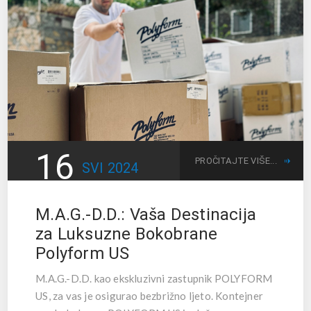
16
PROČITAJTE VIŠE...
SVI
2024
M.A.G.-D.D.: Vaša Destinacija
za Luksuzne Bokobrane
Polyform US
M.A.G.-D.D. kao ekskluzivni zastupnik POLYFORM
US, za vas je osigurao bezbrižno ljeto. Kontejner