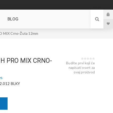
BLOG
 MIX Crno-Žuta 12mm
H PRO MIX CRNO-
Budite prvi koji će
napisati osvrt za
ovaj proizvod
es
2.012 BLKY