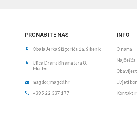
PRONAĐITE NAS
INFO
Obala Jerka Šižgorića 1a, Šibenik
O nama
Najčešća 
Ulica Dramskih amatera 8,
Murter
Obavijest
magdd@magdd.hr
Uvjeti kor
+385 22 337 177
Kontaktir