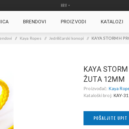
ICA
BRENDOVI
PROIZVODI
KATALOZI
endovi
/
Kaya Ropes
/
Jedriličarski konopi
/
KAYA STORM H PRO
KAYA STORM 
ŽUTA 12MM
Proizvođač:
Kaya Rop
Kataloški broj:
KAY-31
POŠALJITE UPIT