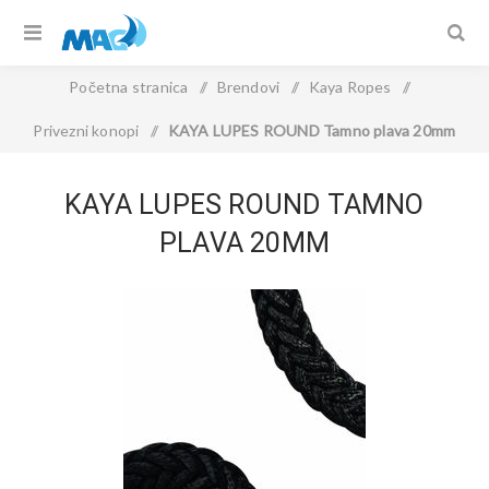
Početna stranica
/
Brendovi
/
Kaya Ropes
/
Privezni konopi
/
KAYA LUPES ROUND Tamno plava 20mm
KAYA LUPES ROUND TAMNO
PLAVA 20MM