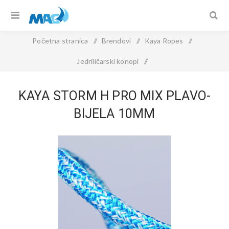
Početna stranica
/
Brendovi
/
Kaya Ropes
/
Jedriličarski konopi
/
KAYA STORM H PRO MIX Plavo-Bijela 10mm
KAYA STORM H PRO MIX PLAVO-
BIJELA 10MM