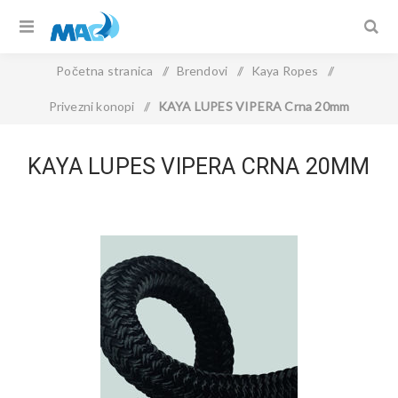
Početna stranica
/
Brendovi
/
Kaya Ropes
/
Privezni konopi
/
KAYA LUPES VIPERA Crna 20mm
KAYA LUPES VIPERA CRNA 20MM