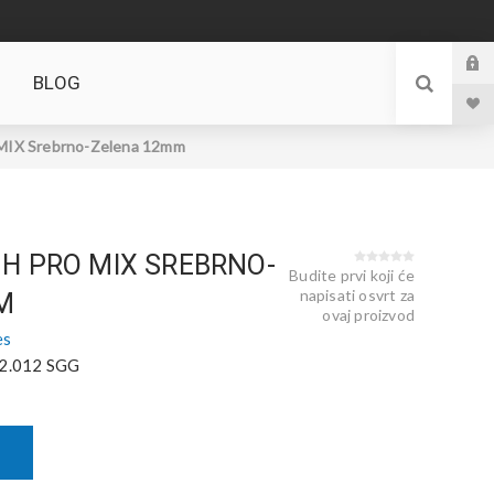
BLOG
IX Srebrno-Zelena 12mm
H PRO MIX SREBRNO-
Budite prvi koji će
napisati osvrt za
M
ovaj proizvod
es
2.012 SGG