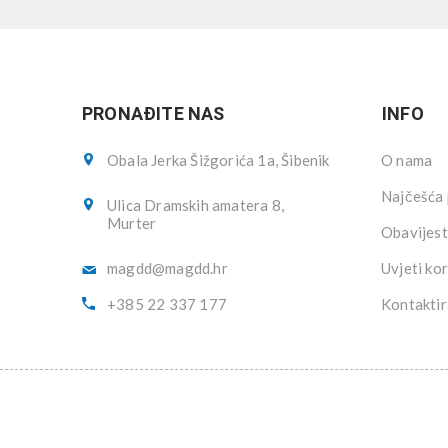
PRONAĐITE NAS
INFO
Obala Jerka Šižgorića 1a, Šibenik
O nama
Najčešća 
Ulica Dramskih amatera 8,
Murter
Obavijest
magdd@magdd.hr
Uvjeti kor
+385 22 337 177
Kontaktir