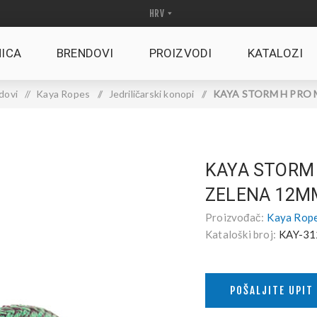
ICA
BRENDOVI
PROIZVODI
KATALOZI
dovi
/
Kaya Ropes
/
Jedriličarski konopi
/
KAYA STORM H PRO M
KAYA STORM 
ZELENA 12M
Proizvođač:
Kaya Rop
Kataloški broj:
KAY-31
POŠALJITE UPIT