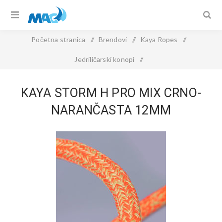
Početna stranica
/
Brendovi
/
Kaya Ropes
/
Jedriličarski konopi
/
KAYA STORM H PRO MIX Crno-Narančasta 12mm
KAYA STORM H PRO MIX CRNO-
NARANČASTA 12MM