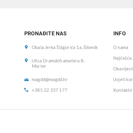
PRONAĐITE NAS
INFO
Obala Jerka Šižgorića 1a, Šibenik
O nama
Najčešća 
Ulica Dramskih amatera 8,
Murter
Obavijest
magdd@magdd.hr
Uvjeti kor
+385 22 337 177
Kontaktir