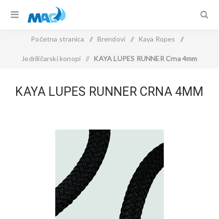
Početna stranica
/
Brendovi
/
Kaya Ropes
/
Jedriličarski konopi
/
KAYA LUPES RUNNER Crna 4mm
KAYA LUPES RUNNER CRNA 4MM