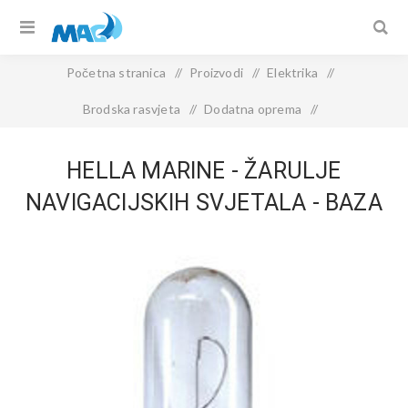
Početna stranica
/
Proizvodi
/
Elektrika
/
Brodska rasvjeta
/
Dodatna oprema
/
Hella Marine - Žarulje navigacijskih svjetala - Baza BAY15d
HELLA MARINE - ŽARULJE
NAVIGACIJSKIH SVJETALA - BAZA
BAY15D