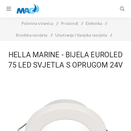
Početna stranica
/
Proizvodi
/
Elektrika
/
Brodska rasvjeta
/
Unutranja i Vanjska rasvjeta
/
Hella Marine - Bijela EuroLED 75 LED svjetla s oprugom 24V
HELLA MARINE - BIJELA EUROLED
75 LED SVJETLA S OPRUGOM 24V