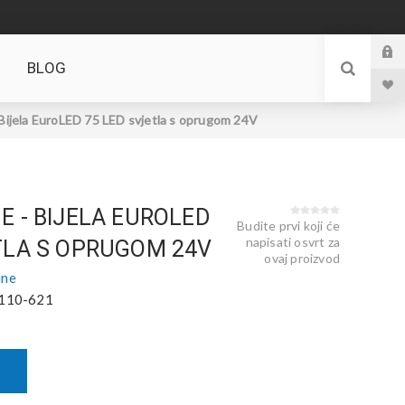
BLOG
 Bijela EuroLED 75 LED svjetla s oprugom 24V
E - BIJELA EUROLED
Budite prvi koji će
napisati osvrt za
TLA S OPRUGOM 24V
ovaj proizvod
ine
110-621