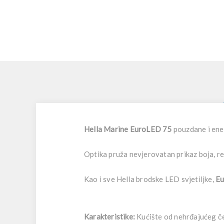
Hella Marine EuroLED 75
pouzdane i ener
Optika pruža nevjerovatan prikaz boja, r
Kao i sve Hella brodske LED svjetiljke,
Eu
Karakteristike:
Kućište od nehrđajućeg če