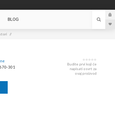
BLOG
ktori
/
ine
Budite prvi koji će
670-301
napisati osvrt za
ovaj proizvod