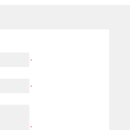
*
*
*