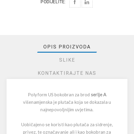
PODIJELITE:
OPIS PROIZVODA
SLIKE
KONTAKTIRAJTE NAS
Polyform US bokobran za brod
serije A
višenamjenska je plutača koja se dokazala u
najnepovoljnijim uvjetima.
Uobičajeno se koristi kao plutača za sidrenje,
privez, te označavanje ali i kao bokobran za