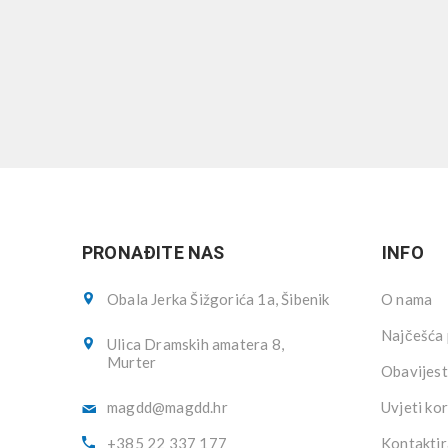
PRONAĐITE NAS
INFO
Obala Jerka Šižgorića 1a, Šibenik
O nama
Najčešća 
Ulica Dramskih amatera 8,
Murter
Obavijest
magdd@magdd.hr
Uvjeti kor
+385 22 337 177
Kontaktir