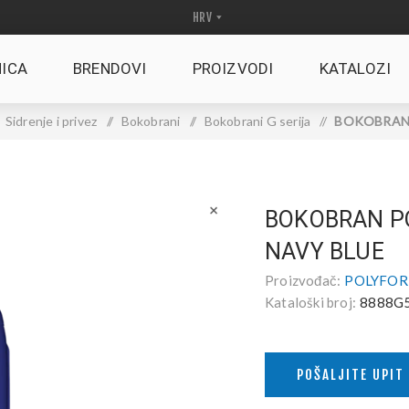
ICA
BRENDOVI
PROIZVODI
KATALOZI
Sidrenje i privez
/
Bokobrani
/
Bokobrani G serija
/
BOKOBRAN 
BOKOBRAN PO
NAVY BLUE
Proizvođač:
POLYFOR
Kataloški broj:
8888G5
POŠALJITE UPIT