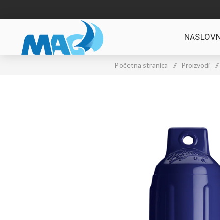
NASLOVN
Početna stranica
/
Proizvodi
/