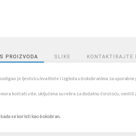
IS PROIZVODA
SLIKE
KONTAKTIRAJTE 
podigao je ljestvicu kvalitete i izgleda u bokobranima za uporabne
e mora koštati više, uključena su rebra za dodatnu čvrstoću, ventili
 kada se koristi kao bokobran.