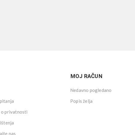
MOJ RAČUN
Nedavno pogledano
pitanja
Popis želja
 o privatnosti
ištenja
ajte nas