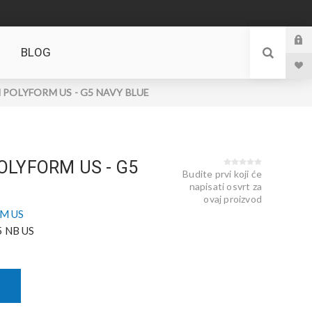
BLOG
POLYFORM US - G5 NAVY BLUE
LYFORM US - G5
Budite prvi koji će
napisati osvrt za
ovaj proizvod
M US
 NB US