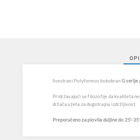
OP
Svestrani Polyformov bokobran
G serije
Pridržavajući se filozofije da kvaliteta n
držača užeta za dugotrajnu izdržljivost.
Preporučeno za plovila duljine do 25'-35'