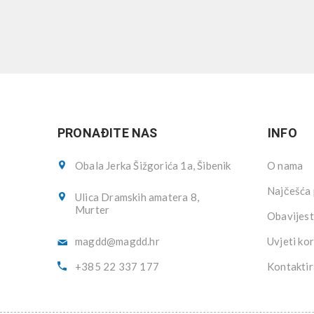
PRONAĐITE NAS
INFO
Obala Jerka Šižgorića 1a, Šibenik
O nama
Najčešća 
Ulica Dramskih amatera 8,
Murter
Obavijest
magdd@magdd.hr
Uvjeti kor
+385 22 337 177
Kontaktir