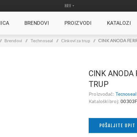
ICA
BRENDOVI
PROIZVODI
KATALOZI
/
Brendovi
/
Technoseal
/
Cinkovi za trup
/
CINK ANODA FERRE
CINK ANODA 
TRUP
Proizvođač:
Tecnoseal
Kataloški broj:
00303
POŠALJITE UPIT