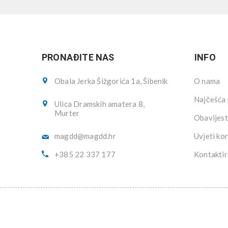
PRONAĐITE NAS
INFO
Obala Jerka Šižgorića 1a, Šibenik
O nama
Najčešća 
Ulica Dramskih amatera 8,
Murter
Obavijest
magdd@magdd.hr
Uvjeti kor
+385 22 337 177
Kontaktir