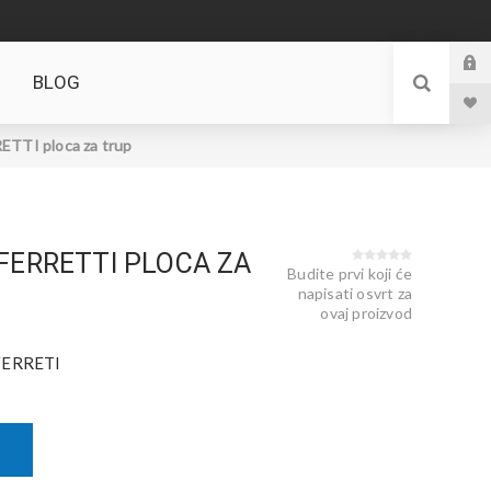
BLOG
TTI ploca za trup
FERRETTI PLOCA ZA
Budite prvi koji će
napisati osvrt za
ovaj proizvod
FERRETI