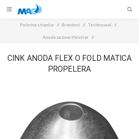
Početna stranica
/
Brendovi
/
Technoseal
/
Anode za bow thruster
/
CINK ANODA FLEX O FOLD matica propelera
CINK ANODA FLEX O FOLD MATICA
PROPELERA