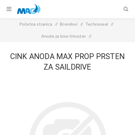
Početna stranica
/
Brendovi
/
Technoseal
/
Anode za bow thruster
/
CINK ANODA Max Prop prsten za saildrive
CINK ANODA MAX PROP PRSTEN
ZA SAILDRIVE