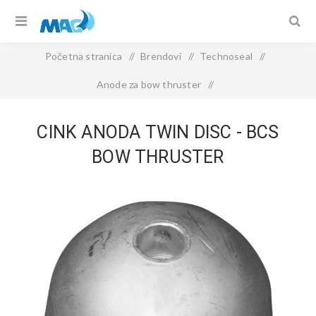
Početna stranica
/
Brendovi
/
Technoseal
/
Anode za bow thruster
/
CINK ANODA TWIN DISC - BCS bow thruster
CINK ANODA TWIN DISC - BCS
BOW THRUSTER