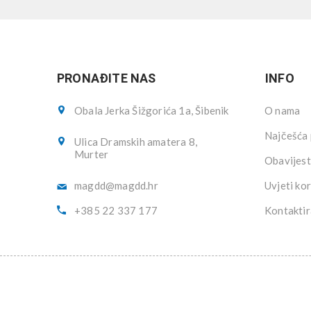
PRONAĐITE NAS
INFO
Obala Jerka Šižgorića 1a, Šibenik
O nama
Najčešća 
Ulica Dramskih amatera 8,
Murter
Obavijest
magdd@magdd.hr
Uvjeti kor
+385 22 337 177
Kontaktir