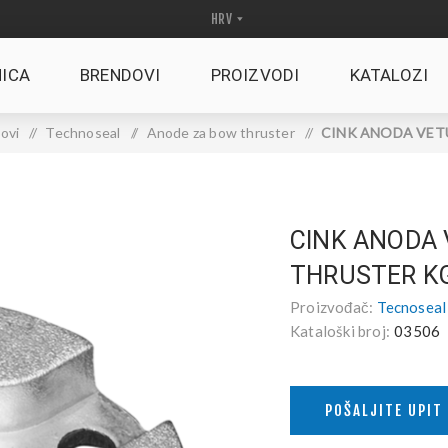
ICA
BRENDOVI
PROIZVODI
KATALOZI
ovi
/
Technoseal
/
Anode za bow thruster
/
CINK ANODA VETUS
CINK ANODA
THRUSTER K
Proizvođač:
Tecnoseal
Kataloški broj:
03506
POŠALJITE UPIT