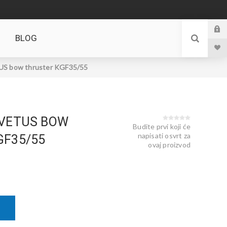
BLOG
 bow thruster KGF35/55
 VETUS BOW
Budite prvi koji će
napisati osvrt za
GF35/55
ovaj proizvod