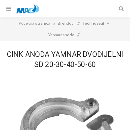
Početna stranica
/
Brendovi
/
Technoseal
/
Yanmar anode
/
CINK ANODA YAMNAR DVODIJELNI SD 20-30-40-50-60
CINK ANODA YAMNAR DVODIJELNI
SD 20-30-40-50-60