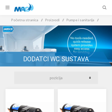
Početna stranica
/
Proizvodi
/
Pumpe i sanitarija
/
Dodatci WC sustava
DODATCI WC SUSTAVA