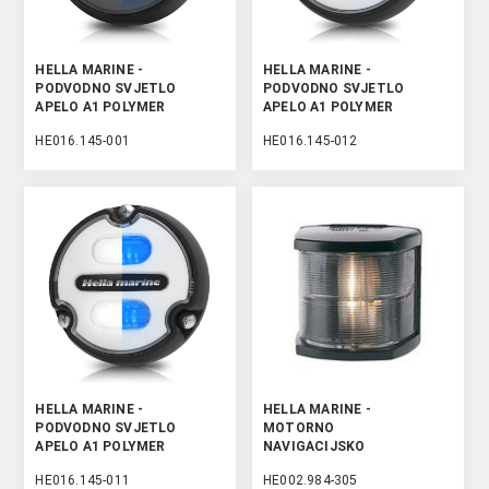
HELLA MARINE -
HELLA MARINE -
PODVODNO SVJETLO
PODVODNO SVJETLO
APELO A1 POLYMER
APELO A1 POLYMER
BIJELO/PLAVO
BIJELO/PLAVO
HE016.145-001
HE016.145-012
HELLA MARINE -
HELLA MARINE -
PODVODNO SVJETLO
MOTORNO
APELO A1 POLYMER
NAVIGACIJSKO
BIJELO/PLAVO
SVJETLO - CRNO
HE016.145-011
HE002.984-305
KUĆIŠTE