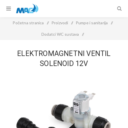
Početna stranica
/
Proizvodi
/
Pumpe i sanitarija
/
Dodatci WC sustava
/
Elektromagnetni ventil SOLENOID 12V
ELEKTROMAGNETNI VENTIL
SOLENOID 12V