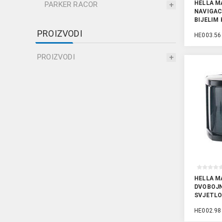
HELLA M
PARKER RACOR
NAVIGAC
BIJELIM
PROIZVODI
HE003.56
PROIZVODI
HELLA M
DVOBOJN
SVJETLO
HE002.98