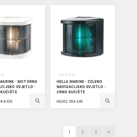
 MARINE - MOTORNO
HELLA MARINE - ZELENO
CIJSKO SVJETLO -
NAVIGACIJSKO SVJETLO -
 KUĆIŠTE
CRNO KUĆIŠTE
984-355
HE002.984-345
1
2
3