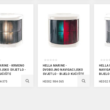
ARINE - KRMENO
HELLA MARINE -
HELLA
IJSKO SVJETLO -
DVOBOJNO NAVIGACIJSKO
NAVIGA
KUĆIŠTE
SVJETLO - BIJELO KUĆIŠTE
BIJELO
4-375
HE002.984-365
HE002.