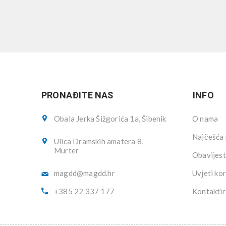
PRONAĐITE NAS
INFO
Obala Jerka Šižgorića 1a, Šibenik
O nama
Najčešća 
Ulica Dramskih amatera 8,
Murter
Obavijest
magdd@magdd.hr
Uvjeti kor
+385 22 337 177
Kontaktir