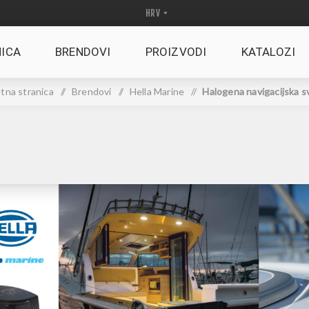
ICA
BRENDOVI
PROIZVODI
KATALOZI
tna stranica
/
Brendovi
/
Hella Marine
/
Halogena navigacijska sv