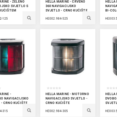
ARINE - ZELENO
HELLA MARINE - CRVENO
HELLA 
IJSKO SVJETLO S
360 NAVIGACIJSKO
NAVIG
 KUĆIŠTEM
SVJETLO - CRNO KUĆIŠTE
BI-COL
2-125
HE002.984-525
HE003.
ARINE -
HELLA MARINE - MOTORNO
HELLA 
O NAVIGACIJSKO
NAVIGACIJSKO SVJETLO -
DVOBO
 - CRNO KUĆIŠTE
CRNO KUĆIŠTE
SVJETL
4-315
HE002.984-305
HE003.