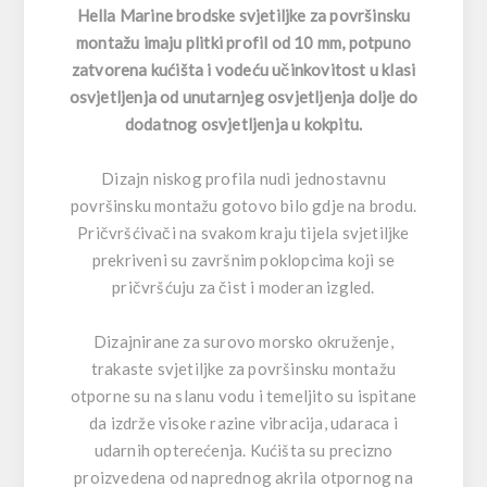
Hella Marine brodske svjetiljke za površinsku
montažu imaju plitki profil od 10 mm, potpuno
zatvorena kućišta i vodeću učinkovitost u klasi
osvjetljenja od unutarnjeg osvjetljenja dolje do
dodatnog osvjetljenja u kokpitu.
Dizajn niskog profila nudi jednostavnu
površinsku montažu gotovo bilo gdje na brodu.
Pričvršćivači na svakom kraju tijela svjetiljke
prekriveni su završnim poklopcima koji se
pričvršćuju za čist i moderan izgled.
Dizajnirane za surovo morsko okruženje,
trakaste svjetiljke za površinsku montažu
otporne su na slanu vodu i temeljito su ispitane
da izdrže visoke razine vibracija, udaraca i
udarnih opterećenja. Kućišta su precizno
proizvedena od naprednog akrila otpornog na