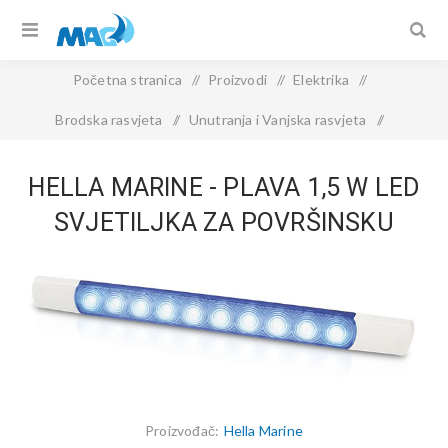
Početna stranica
/
Proizvodi
/
Elektrika
/
Brodska rasvjeta
/
Unutranja i Vanjska rasvjeta
/
Hella Marine - Plava 1,5 W LED svjetiljka za površinsku montažu
HELLA MARINE - PLAVA 1,5 W LED
SVJETILJKA ZA POVRŠINSKU
MONTAŽU
Proizvođač:
Hella Marine