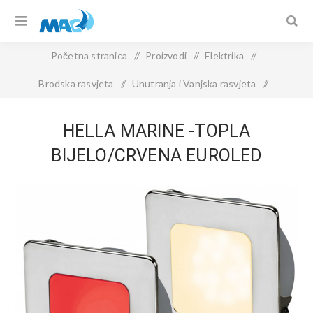
Početna stranica
/
Proizvodi
/
Elektrika
/
Brodska rasvjeta
/
Unutranja i Vanjska rasvjeta
/
Hella Marine -Topla bijelo/crvena EuroLED svjetla s opružnim
HELLA MARINE -TOPLA
kopčama
BIJELO/CRVENA EUROLED
SVJETLA S OPRUŽNIM KOPČAMA