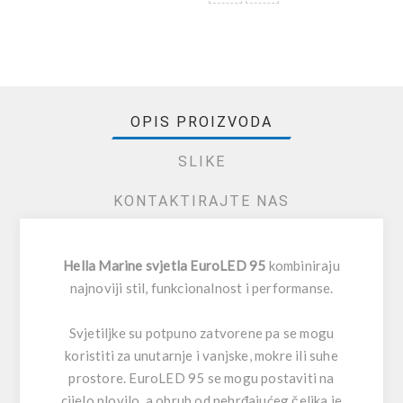
OPIS PROIZVODA
SLIKE
KONTAKTIRAJTE NAS
Hella Marine svjetla EuroLED 95
kombiniraju
najnoviji stil, funkcionalnost i performanse.
Svjetiljke su potpuno zatvorene pa se mogu
koristiti za unutarnje i vanjske, mokre ili suhe
prostore. EuroLED 95 se mogu postaviti na
cijelo plovilo, a obrub od nehrđajućeg čelika je