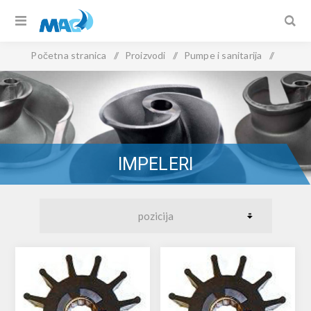
Početna stranica
/
Proizvodi
/
Pumpe i sanitarija
/
Impeleri
IMPELERI