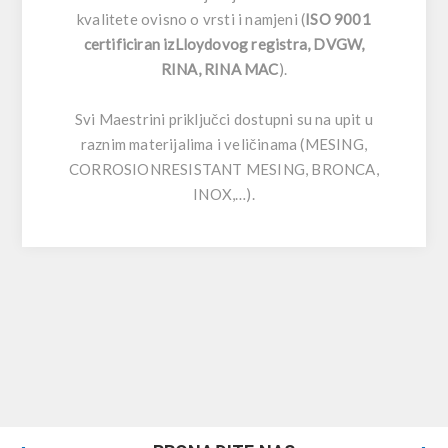
kvalitete ovisno o vrsti i namjeni (
ISO 9001
certificiran izLloydovog registra, DVGW,
RINA, RINA MAC
).
Svi Maestrini priključci dostupni su na upit u
raznim materijalima i veličinama (MESING,
CORROSIONRESISTANT MESING, BRONCA,
INOX,…).