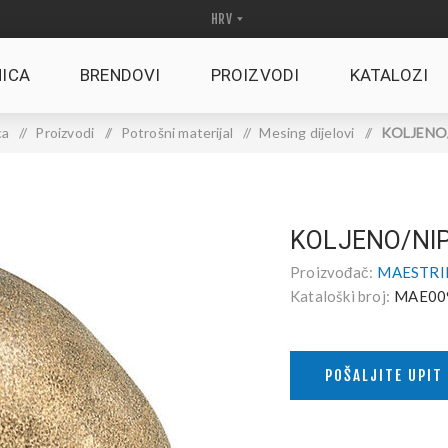
ICA
BRENDOVI
PROIZVODI
KATALOZI
ca
/
Proizvodi
/
Potrošni materijal
/
Mesing dijelovi
/
KOLJENO/
KOLJENO/NIP
Proizvođač:
MAESTRINI
Kataloški broj:
MAE00
POŠALJITE UPIT