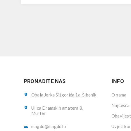
PRONAĐITE NAS
INFO
Obala Jerka Šižgorića 1a, Šibenik
O nama
Najčešća 
Ulica Dramskih amatera 8,
Murter
Obavijest
magdd@magdd.hr
Uvjeti kor