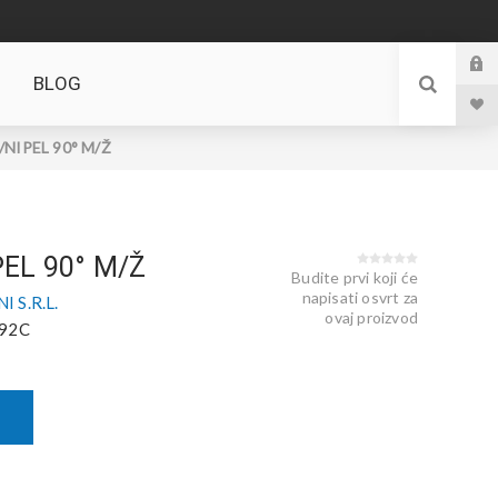
BLOG
NIPEL 90° M/Ž
EL 90° M/Ž
Budite prvi koji će
napisati osvrt za
 S.R.L.
ovaj proizvod
92C