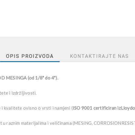
OPIS PROIZVODA
KONTAKTIRAJTE NAS
 MESINGA (od 1/8" do 4").
te i izdržljivosti.
i kvalitete ovisno o vrsti i namjeni (
ISO 9001 certificiran izLloy
a upit u raznim materijalima i veličinama (MESING, CORROSIONR