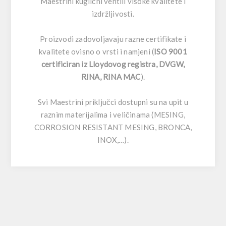
Maestrini kuglični ventili visoke kvalitete i
izdržljivosti.
Proizvodi zadovoljavaju razne certifikate i
kvalitete ovisno o vrsti i namjeni (
ISO 9001
certificiran iz Lloydovog registra, DVGW,
RINA, RINA MAC
).
Svi Maestrini priključci dostupni su na upit u
raznim materijalima i veličinama (MESING,
CORROSION RESISTANT MESING, BRONCA,
INOX,…).