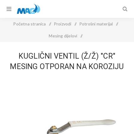
Početna stranica
/
Proizvodi
/
Potrošni materijal
/
Mesing dijelovi
/
KUGLIČNI VENTIL (Ž/Ž) "CR" mesing otporan na koroziju
KUGLIČNI VENTIL (Ž/Ž) "CR"
MESING OTPORAN NA KOROZIJU