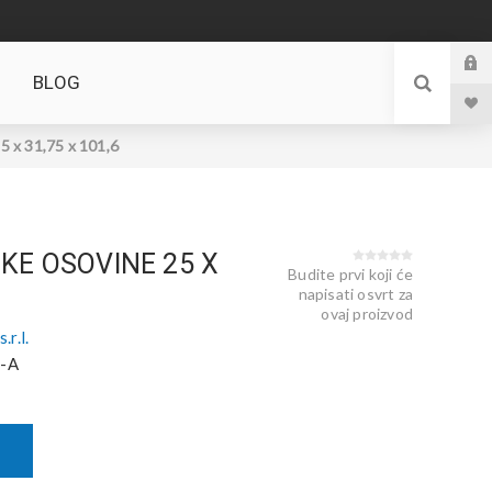
BLOG
x 31,75 x 101,6
KE OSOVINE 25 X
Budite prvi koji će
napisati osvrt za
ovaj proizvod
r.l.
-A