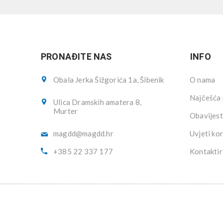
PRONAĐITE NAS
INFO
Obala Jerka Šižgorića 1a, Šibenik
O nama
Najčešća 
Ulica Dramskih amatera 8,
Murter
Obavijest
magdd@magdd.hr
Uvjeti kor
+385 22 337 177
Kontaktir