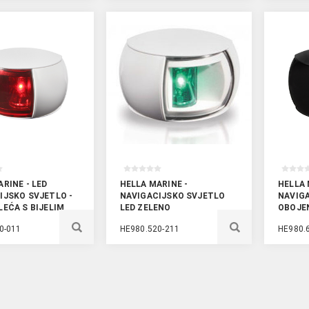
RINE - LED
HELLA MARINE -
HELLA 
IJSKO SVJETLO -
NAVIGACIJSKO SVJETLO
NAVIGA
LEĆA S BIJELIM
LED ZELENO
OBOJEN
EM
KUĆIŠ
0-011
HE980.520-211
HE980.