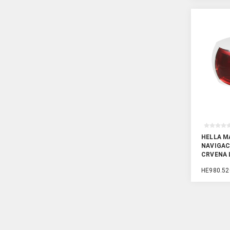
HELLA MA
NAVIGAC
CRVENA 
KUĆIŠT
HE980.52