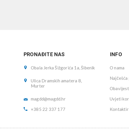
PRONAĐITE NAS
INFO
Obala Jerka Šižgorića 1a, Šibenik
O nama
Najčešća 
Ulica Dramskih amatera 8,
Murter
Obavijest
magdd@magdd.hr
Uvjeti kor
+385 22 337 177
Kontaktir