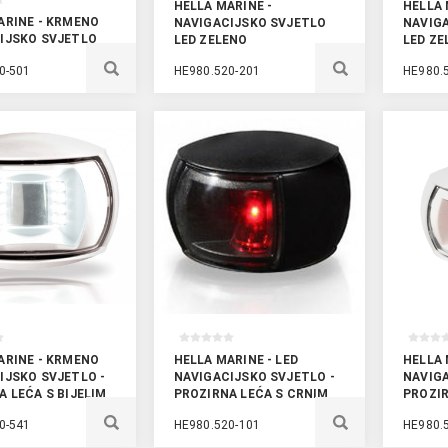
HELLA MARINE -
HELLA 
ARINE - KRMENO
NAVIGACIJSKO SVJETLO
NAVIG
IJSKO SVJETLO
LED ZELENO
LED ZE
0-501
HE980.520-201
HE980.
ARINE - KRMENO
HELLA MARINE - LED
HELLA 
IJSKO SVJETLO -
NAVIGACIJSKO SVJETLO -
NAVIGA
A LEĆA S BIJELIM
PROZIRNA LEĆA S CRNIM
PROZIR
EM
KUĆIŠTEM
KUĆIŠ
0-541
HE980.520-101
HE980.