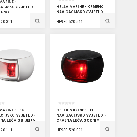
MARINE -
HELLA MARINE - KRMENO
ACIJSKO SVJETLO
NAVIGACIJSKO SVJETLO
LENO
520-311
HE980.520-511
MARINE - LED
HELLA MARINE - LED
CIJSKO SVJETLO -
NAVIGACIJSKO SVJETLO -
NA LEĆA S BIJELIM
CRVENA LEĆA S CRNIM
TEM
KUĆIŠTEM
520-111
HE980.520-001