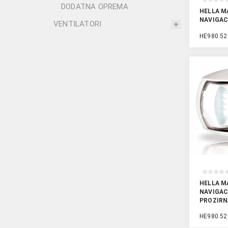
DODATNA OPREMA
HELLA M
NAVIGAC
VENTILATORI
HE980.52
HELLA M
NAVIGAC
PROZIRN
KUĆIŠT
HE980.52