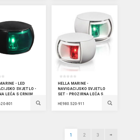
MARINE - LED
HELLA MARINE -
CIJSKO SVJETLO -
NAVIGACIJSKO SVJETLO
A LEĆA S CRNIM
SET - PROZIRNA LEĆA S
TEM
BIJELIM KUČIŠTEM
620-801
HE980.520-911
1
2
3