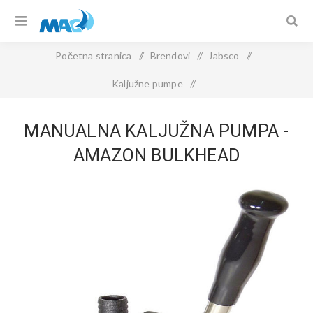
Početna stranica
/
Brendovi
/
Jabsco
/
Kaljužne pumpe
/
Manualna kaljužna pumpa - Amazon Bulkhead
MANUALNA KALJUŽNA PUMPA -
AMAZON BULKHEAD