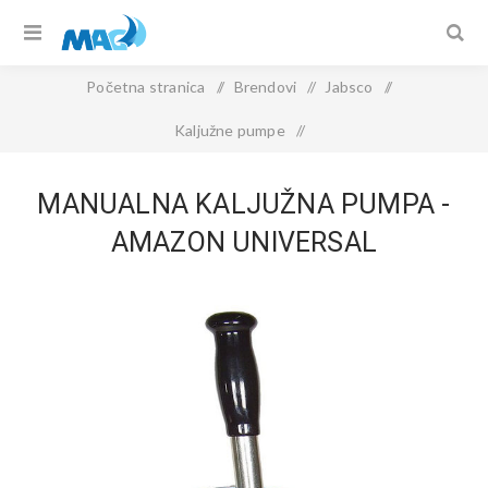
Početna stranica
/
Brendovi
/
Jabsco
/
Kaljužne pumpe
/
Manualna kaljužna pumpa - Amazon Universal
MANUALNA KALJUŽNA PUMPA -
AMAZON UNIVERSAL