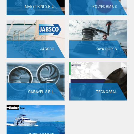
MAESTRINI S.R.L.
POLYFORM US
JABSCO
KAYA ROPES
CARAVEL S.R.L.
TECNOSEAL