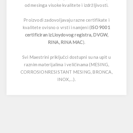
od mesinga visoke kvalitete i izdržljivosti.
Proizvodi zadovoljavaju razne certifikate i
kvalitete ovisno o vrsti i namjeni (
ISO 9001
certificiran izLloydovog registra, DVGW,
RINA, RINA MAC
).
Svi Maestrini priključci dostupni su na upit u
raznim materijalima i veličinama (MESING,
CORROSIONRESISTANT MESING, BRONCA,
INOX,…).