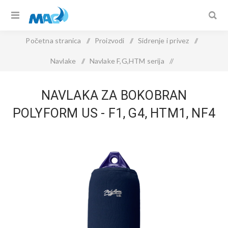
Početna stranica
/
Proizvodi
/
Sidrenje i privez
/
Navlake
/
Navlake F,G,HTM serija
/
NAVLAKA ZA BOKOBRAN POLYFORM US - F1, G4, HTM1,
NAVLAKA ZA BOKOBRAN
NF4 NAVY BLUE
POLYFORM US - F1, G4, HTM1, NF4
NAVY BLUE