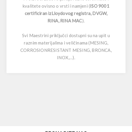
kvalitete ovisno o vrsti i namjeni (
ISO 9001
certificiran izLloydovog registra, DVGW,
RINA, RINA MAC
).
Svi Maestrini priključci dostupni su na upit u
raznim materijalima i veličinama (MESING,
CORROSIONRESISTANT MESING, BRONCA,
INOX,…).