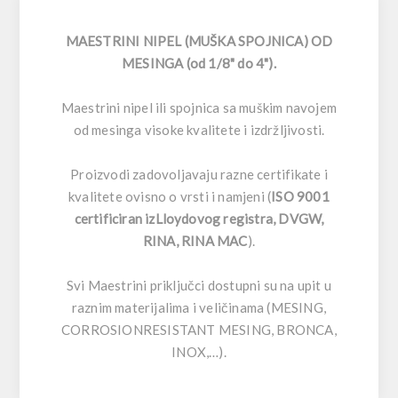
MAESTRINI NIPEL (MUŠKA SPOJNICA) OD
MESINGA (od 1/8" do 4").
Maestrini nipel ili spojnica sa muškim navojem
od mesinga visoke kvalitete i izdržljivosti.
Proizvodi zadovoljavaju razne certifikate i
kvalitete ovisno o vrsti i namjeni (
ISO 9001
certificiran izLloydovog registra, DVGW,
RINA, RINA MAC
).
Svi Maestrini priključci dostupni su na upit u
raznim materijalima i veličinama (MESING,
CORROSIONRESISTANT MESING, BRONCA,
INOX,…).