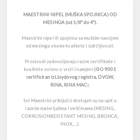
MAESTRINI NIPEL (MUŠKA SPOJNICA) OD
MESINGA (od 1/8" do 4").
Maestrini nipel ili spojnica sa muškim navojem
od mesinga visoke kvalitete i izdržljivosti.
Proizvodi zadovoljavaju razne certifikate i
kvalitete ovisno o vrsti i namjeni (
ISO 9001
certificiran izLloydovog registra, DVGW,
RINA, RINA MAC
).
Svi Maestrini priključci dostupni su na upit u
raznim materijalima i veličinama (MESING,
CORROSIONRESISTANT MESING, BRONCA,
INOX,…).