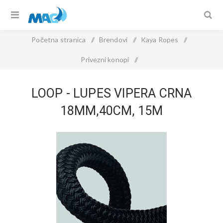
Početna stranica
/
Brendovi
/
Kaya Ropes
/
Privezni konopi
/
Loop - LUPES VIPERA Crna 18mm,40cm, 15m
LOOP - LUPES VIPERA CRNA
18MM,40CM, 15M