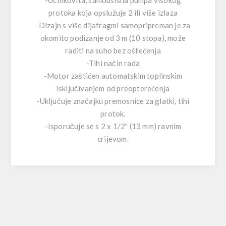
-Učinkovita, samousisna pumpa visokog
protoka koja opslužuje 2 ili više izlaza
-Dizajn s više dijafragmi samopripreman je za
okomito podizanje od 3 m (10 stopa), može
raditi na suho bez oštećenja
-Tihi način rada
-Motor zaštićen automatskim toplinskim
isključivanjem od preopterećenja
-Uključuje značajku premosnice za glatki, tihi
protok.
-Isporučuje se s 2 x 1/2" (13 mm) ravnim
crijevom.