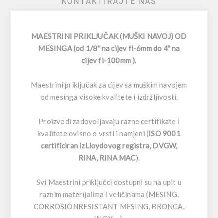
KONTAKTIRAJTE NAS
MAESTRINI PRIKLJUČAK (MUŠKI NAVOJ) OD
MESINGA (od 1/8" na cijev fi-6mm do 4" na
cijev fi-100mm ).
Maestrini priključak za cijev sa muškim navojem
od mesinga visoke kvalitete i izdržljivosti.
Proizvodi zadovoljavaju razne certifikate i
kvalitete ovisno o vrsti i namjeni (
ISO 9001
certificiran izLloydovog registra, DVGW,
RINA, RINA MAC
).
Svi Maestrini priključci dostupni su na upit u
raznim materijalima i veličinama (MESING,
CORROSIONRESISTANT MESING, BRONCA,