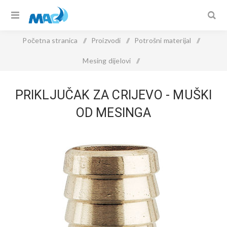
Početna stranica
/
Proizvodi
/
Potrošni materijal
/
Mesing dijelovi
/
PRIKLJUČAK ZA CRIJEVO - muški od mesinga
PRIKLJUČAK ZA CRIJEVO - MUŠKI
OD MESINGA