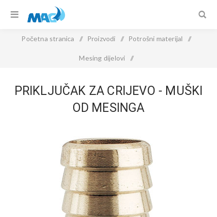
Početna stranica
/
Proizvodi
/
Potrošni materijal
/
Mesing dijelovi
/
PRIKLJUČAK ZA CRIJEVO - muški od mesinga
PRIKLJUČAK ZA CRIJEVO - MUŠKI
OD MESINGA