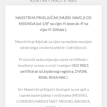
KONTAKTIRAJTE NAS
MAESTRINI PRIKLJUČAK (MUŠKI NAVOJ) OD
MESINGA (od 1/8" na cijev fi-6mm do 4" na
cijev fi-100mm ).
Maestrini priključak za cijev sa muškim navojem
od mesinga visoke kvalitete i izdržljivosti.
Proizvodi zadovoljavaju razne certifikate i
kvalitete ovisno o vrsti i namjeni (
ISO 9001
certificiran izLloydovog registra, DVGW,
RINA, RINA MAC
).
Svi Maestrini priključci dostupni su na upit u
raznim materijalima i veličinama (MESING,
CORROSIONRESISTANT MESING, BRONCA,