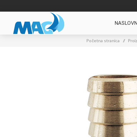
NASLOVN
Početna stranica
/
Proi