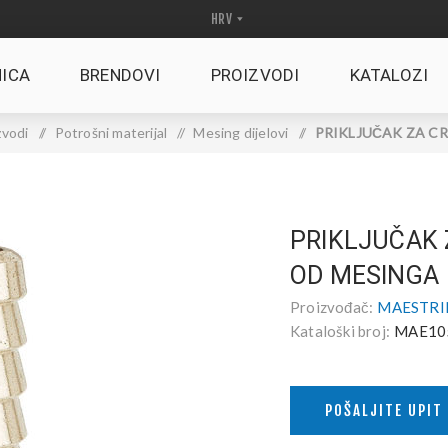
ICA
BRENDOVI
PROIZVODI
KATALOZI
zvodi
/
Potrošni materijal
/
Mesing dijelovi
/
PRIKLJUČAK ZA CRI
PRIKLJUČAK 
OD MESINGA
Proizvođač:
MAESTRINI
Kataloški broj:
MAE10
POŠALJITE UPIT