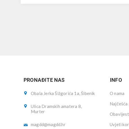
PRONAĐITE NAS
INFO
Obala Jerka Šižgorića 1a, Šibenik
O nama
Najčešća 
Ulica Dramskih amatera 8,
Murter
Obavijest
magdd@magdd.hr
Uvjeti kor