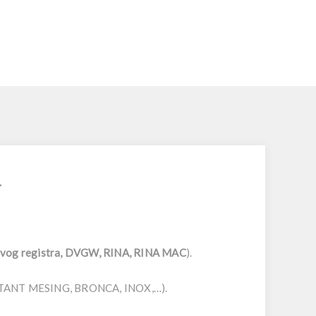
.
dovog registra, DVGW, RINA, RINA MAC
).
ESISTANT MESING, BRONCA, INOX,…).