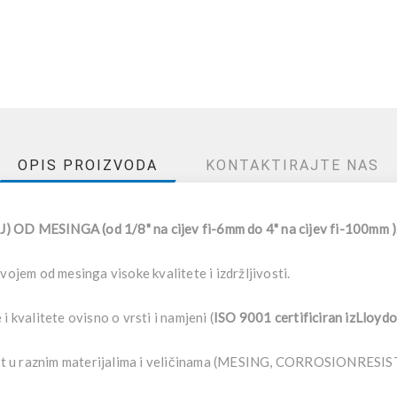
OPIS PROIZVODA
KONTAKTIRAJTE NAS
 MESINGA (od 1/8" na cijev fi-6mm do 4" na cijev fi-100mm )
vojem od mesinga visoke kvalitete i izdržljivosti.
i kvalitete ovisno o vrsti i namjeni (
ISO 9001 certificiran izLloy
a upit u raznim materijalima i veličinama (MESING, CORROSIONR