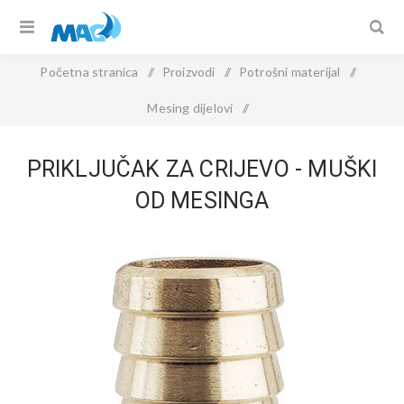
Početna stranica
/
Proizvodi
/
Potrošni materijal
/
Mesing dijelovi
/
PRIKLJUČAK ZA CRIJEVO - muški od mesinga
PRIKLJUČAK ZA CRIJEVO - MUŠKI
OD MESINGA