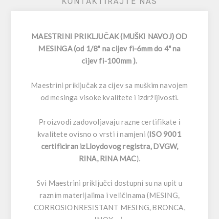
KONTAKTIRAJTE NAS
MAESTRINI PRIKLJUČAK (MUŠKI NAVOJ) OD
MESINGA (od 1/8" na cijev fi-6mm do 4" na
cijev fi-100mm ).
Maestrini priključak za cijev sa muškim navojem
od mesinga visoke kvalitete i izdržljivosti.
Proizvodi zadovoljavaju razne certifikate i
kvalitete ovisno o vrsti i namjeni (
ISO 9001
certificiran izLloydovog registra, DVGW,
RINA, RINA MAC
).
Svi Maestrini priključci dostupni su na upit u
raznim materijalima i veličinama (MESING,
CORROSIONRESISTANT MESING, BRONCA,